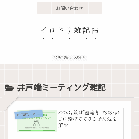
お問い合わせ
イロドリ雑記帖
40代主婦の、つぶやき
井戸端ミーティング雑記
ｲﾝﾌﾙ対策は”歯磨き+ﾏｳｽｳｵｯｼ
戸端ミーティング雑記
井
ｭ”口腔ｹｱでできる予防法を
解説