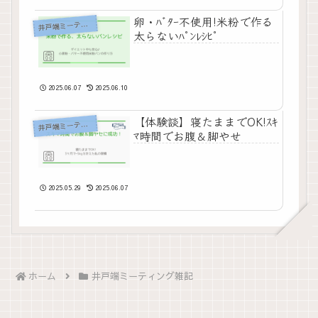
卵・ﾊﾞﾀｰ不使用!米粉で作る
戸端ミーティング雑記
井
太らないﾊﾟﾝﾚｼﾋﾟ
2025.06.07
2025.06.10
【体験談】寝たままでOK!ｽｷ
戸端ミーティング雑記
井
ﾏ時間でお腹＆脚やせ
2025.05.29
2025.06.07
ホーム
井戸端ミーティング雑記