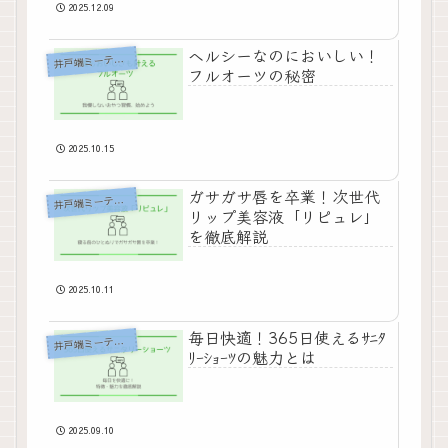
2025.12.09
ヘルシーなのにおいしい！
戸端ミーティング雑記
井
フルオーツの秘密
2025.10.15
ガサガサ唇を卒業！次世代
戸端ミーティング雑記
井
リップ美容液「リピュレ」
を徹底解説
2025.10.11
毎日快適！365日使えるｻﾆﾀ
戸端ミーティング雑記
井
ﾘｰｼｮｰﾂの魅力とは
2025.09.10